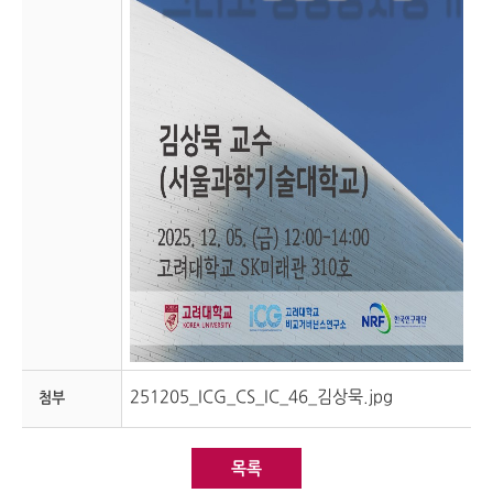
251205_ICG_CS_IC_46_김상묵.jpg
첨부
목록